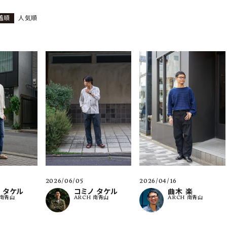
着順
人気順
ーチ
アーチサッポロ
オールデン
トミカ
アストールフレックス
アーツアンドクラフツ
2026/06/05
2026/04/16
 タケル
コミノ タケル
曲木 楽
 南青山
ARCH 南青山
ARCH 南青山