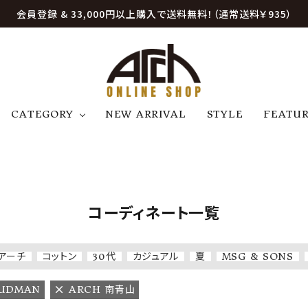
会員登録 & 33,000円以上購入で送料無料！（通常送料￥935）
CATEGORY
NEW ARRIVAL
STYLE
FEATU
アウター
ジャケット
トップス
B
C
D
E
帽子
アクセサリー
ファッション雑貨
K
L
M
N
コーディネート一覧
U
W
etc
アーチ
コットン
30代
カジュアル
夏
MSG & SONS
RUDMAN
ARCH 南青山