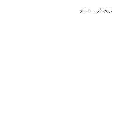
3
件中
1
-
3
件表示
ア ボンタージ
オーベルジュ
アミアカルヴァ