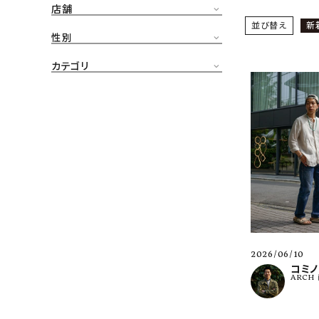
店舗
CONTENTS
並び替え
新
ア
性別
SHOP
カテゴリ
INFORMATION
アナ
ご利用ガイド
プライバシーポリシー
特定商取引法について
お問い合わせ
OFFICIAL WEB SITE
2026/06/10
ACCOUNT MENU
コミノ
ARCH
ようこそ ゲスト 様
meeting_room
person
ログイン
会員登録