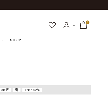
0
RE
SHOP
ボトムス
シューズ
バッグ
F
G
H
I
ヴィンテージ
O
P
R
S
20代
春
170cm代