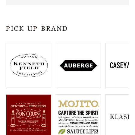
SHOP
INFORMATION
PICK UP BRAND
ご利用ガイド
プライバシーポリシー
特定商取引法について
お問い合わせ
OFFICIAL WEB SITE
ACCOUNT MENU
ようこそ ゲスト 様
meeting_room
person
ログイン
会員登録