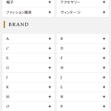
帽子
アクセサリー
ファッション雑貨
ヴィンテージ
BRAND
A
B
C
D
E
F
G
H
I
J
K
L
M
N
O
P