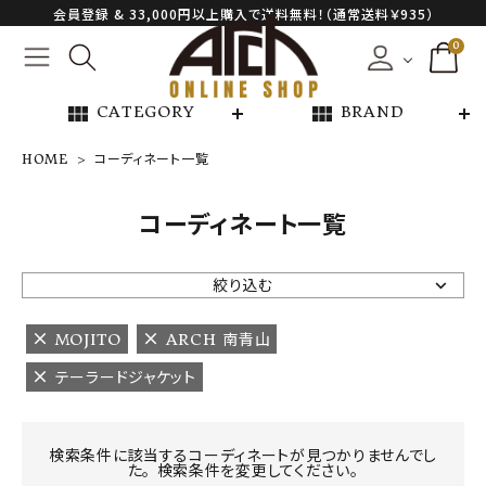
会員登録 & 33,000円以上購入で送料無料！（通常送料￥935）
0
view_module
view_module
CATEGORY
BRAND
HOME
コーディネート一覧
NEW ARRIVAL
コーディネート一覧
ARCH EXCLUSIVE
絞り込む
BRAND
MOJITO
ARCH 南青山
テーラードジャケット
CATEGORY
CONTENTS
検索条件に該当するコーディネートが見つかりませんでし
た。 検索条件を変更してください。