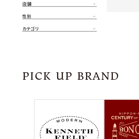
店舗
CONTENTS
ア
性別
SHOP
カテゴリ
INFORMATION
アナ
ご利用ガイド
プライバシーポリシー
PICK UP BRAND
特定商取引法について
お問い合わせ
OFFICIAL WEB SITE
ACCOUNT MENU
ようこそ ゲスト 様
meeting_room
person
ログイン
会員登録