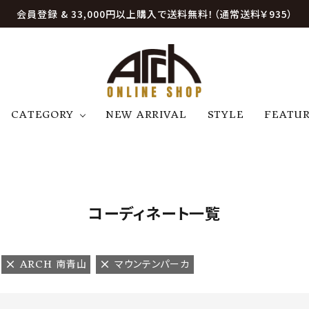
会員登録 & 33,000円以上購入で送料無料！（通常送料￥935）
CATEGORY
NEW ARRIVAL
STYLE
FEATU
アウター
ジャケット
トップス
B
C
D
E
帽子
アクセサリー
ファッション雑貨
K
L
M
N
コーディネート一覧
U
W
etc
ARCH 南青山
マウンテンパーカ