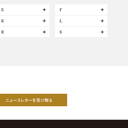
E
F
K
L
R
S
ニュースレターを受け取る