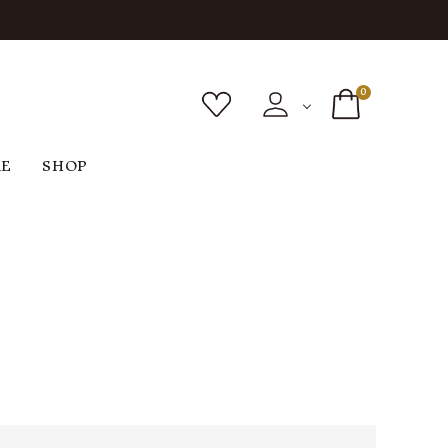
0
RE
SHOP
ボトムス
シューズ
バッグ
F
G
H
I
ヴィンテージ
O
P
R
S