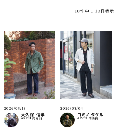
10
件中
1
-
10
件表示
ア ボンタージ
オーベルジュ
アミアカルヴァ
2026/03/13
2026/03/04
大久保 信孝
コミノ タケル
ARCH 南青山
ARCH 南青山