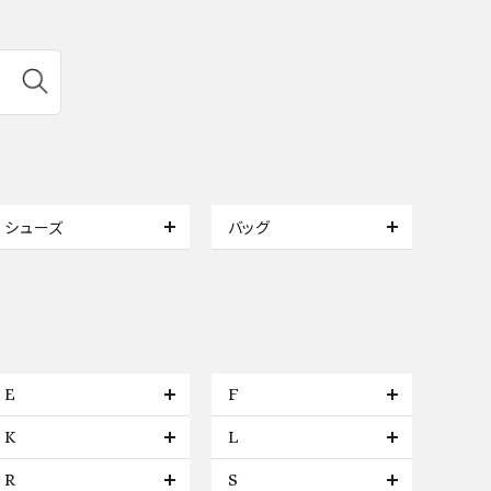
シューズ
バッグ
E
F
K
L
R
S