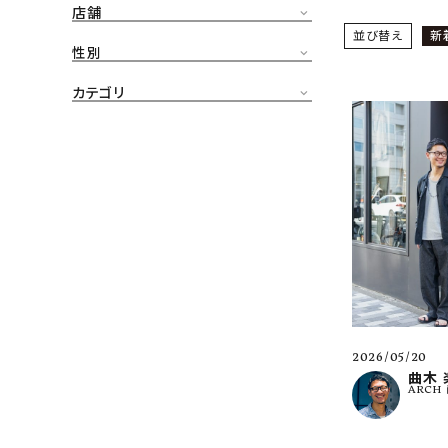
店舗
CONTENTS
並び替え
新
ア
性別
SHOP
カテゴリ
INFORMATION
アナ
ご利用ガイド
プライバシーポリシー
特定商取引法について
お問い合わせ
OFFICIAL WEB SITE
2026/05/20
ACCOUNT MENU
曲木 
ARCH
ようこそ ゲスト 様
meeting_room
person
ログイン
会員登録