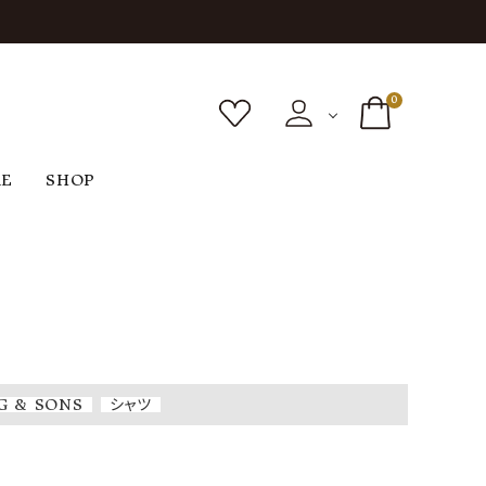
0
RE
SHOP
ボトムス
シューズ
バッグ
F
G
H
I
ヴィンテージ
O
P
R
S
G & SONS
シャツ