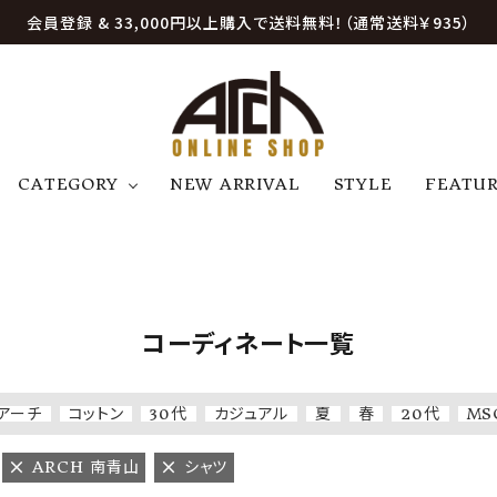
会員登録 & 33,000円以上購入で送料無料！（通常送料￥935）
CATEGORY
NEW ARRIVAL
STYLE
FEATU
アウター
ジャケット
トップス
B
C
D
E
帽子
アクセサリー
ファッション雑貨
K
L
M
N
コーディネート一覧
U
W
etc
アーチ
コットン
30代
カジュアル
夏
春
20代
MS
ARCH 南青山
シャツ