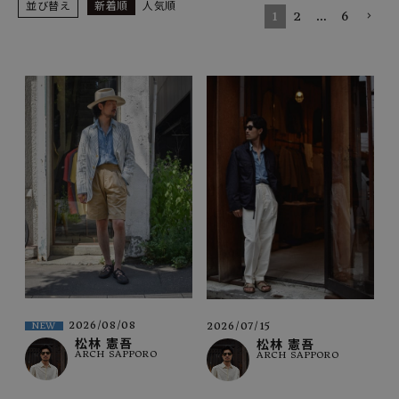
SHOP
並び替え
新着順
人気順
1
2
…
6
INFORMATION
ご利用ガイド
プライバシーポリシー
特定商取引法について
お問い合わせ
OFFICIAL WEB SITE
ACCOUNT MENU
ようこそ ゲスト 様
2026/08/08
2026/07/15
NEW
meeting_room
person
ログイン
会員登録
松林 憲吾
松林 憲吾
ARCH SAPPORO
ARCH SAPPORO