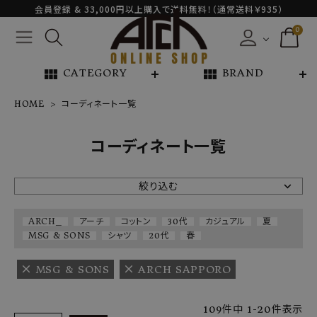
会員登録 & 33,000円以上購入で送料無料！（通常送料￥935）
0
view_module
view_module
CATEGORY
BRAND
HOME
コーディネート一覧
NEW ARRIVAL
コーディネート一覧
ARCH EXCLUSIVE
絞り込む
BRAND
ARCH_
アーチ
コットン
30代
カジュアル
夏
MSG & SONS
シャツ
20代
春
CATEGORY
MSG & SONS
ARCH SAPPORO
CONTENTS
109
件中
1
-
20
件表示