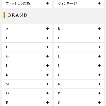
ファッション雑貨
ヴィンテージ
BRAND
A
B
C
D
E
F
G
H
I
J
K
L
M
N
O
P
R
S