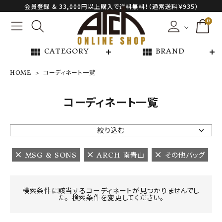
会員登録 & 33,000円以上購入で送料無料！（通常送料￥935）
0
view_module
view_module
CATEGORY
BRAND
HOME
コーディネート一覧
NEW ARRIVAL
コーディネート一覧
ARCH EXCLUSIVE
絞り込む
BRAND
MSG & SONS
ARCH 南青山
その他バッグ
CATEGORY
検索条件に該当するコーディネートが見つかりませんでし
た。 検索条件を変更してください。
CONTENTS