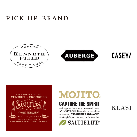
SHOP
PICK UP BRAND
INFORMATION
ご利用ガイド
プライバシーポリシー
特定商取引法について
お問い合わせ
OFFICIAL WEB SITE
ACCOUNT MENU
ようこそ ゲスト 様
meeting_room
person
ログイン
会員登録