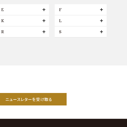
E
F
K
L
R
S
ニュースレターを受け取る