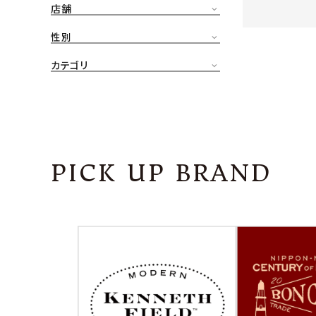
店舗
CONTENTS
ア
性別
SHOP
カテゴリ
INFORMATION
アナ
ご利用ガイド
プライバシーポリシー
PICK UP BRAND
特定商取引法について
お問い合わせ
OFFICIAL WEB SITE
ACCOUNT MENU
ようこそ ゲスト 様
meeting_room
person
ログイン
会員登録