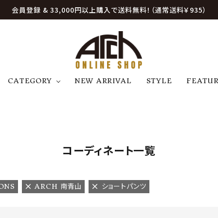
会員登録 & 33,000円以上購入で送料無料！（通常送料￥935）
CATEGORY
NEW ARRIVAL
STYLE
FEATU
アウター
ジャケット
トップス
B
C
D
E
帽子
アクセサリー
ファッション雑貨
K
L
M
N
コーディネート一覧
U
W
etc
ONS
ARCH 南青山
ショートパンツ