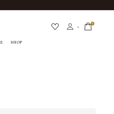
0
RE
SHOP
ボトムス
シューズ
バッグ
F
G
H
I
ヴィンテージ
O
P
R
S