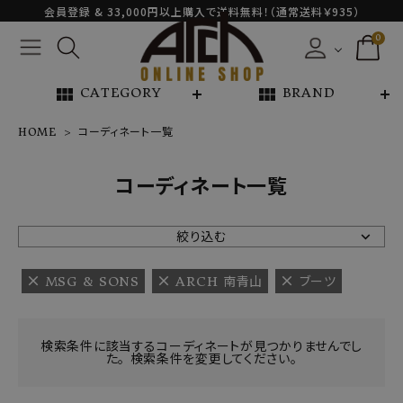
会員登録 & 33,000円以上購入で送料無料！（通常送料￥935）
0
view_module
view_module
CATEGORY
BRAND
HOME
コーディネート一覧
NEW ARRIVAL
コーディネート一覧
ARCH EXCLUSIVE
絞り込む
BRAND
MSG & SONS
ARCH 南青山
ブーツ
CATEGORY
検索条件に該当するコーディネートが見つかりませんでし
た。 検索条件を変更してください。
CONTENTS