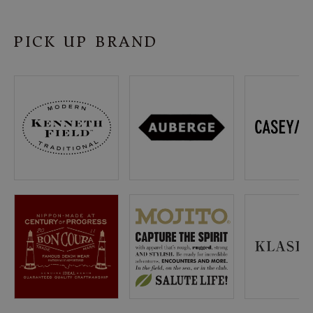
SHOP
PICK UP BRAND
INFORMATION
ご利用ガイド
プライバシーポリシー
特定商取引法について
お問い合わせ
OFFICIAL WEB SITE
ACCOUNT MENU
ようこそ ゲスト 様
meeting_room
person
ログイン
会員登録