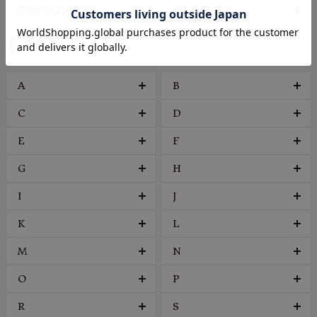
ファッション雑貨
ヴィンテージ
BRAND
A
B
C
D
E
F
G
H
I
J
K
L
M
N
O
P
R
S