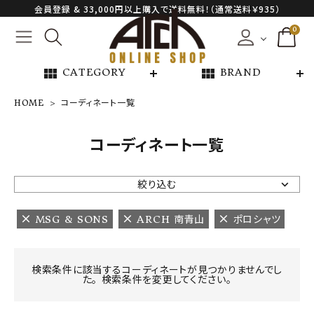
会員登録 & 33,000円以上購入で送料無料！（通常送料￥935）
0
view_module
view_module
CATEGORY
BRAND
HOME
コーディネート一覧
NEW ARRIVAL
コーディネート一覧
ARCH EXCLUSIVE
絞り込む
BRAND
MSG & SONS
ARCH 南青山
ポロシャツ
CATEGORY
検索条件に該当するコーディネートが見つかりませんでし
た。 検索条件を変更してください。
CONTENTS