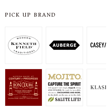
SHOP
PICK UP BRAND
INFORMATION
ご利用ガイド
プライバシーポリシー
特定商取引法について
お問い合わせ
OFFICIAL WEB SITE
ACCOUNT MENU
ようこそ ゲスト 様
meeting_room
person
ログイン
会員登録