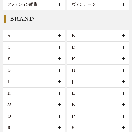
ファッション雑貨
ヴィンテージ
BRAND
A
B
C
D
E
F
G
H
I
J
K
L
M
N
O
P
R
S