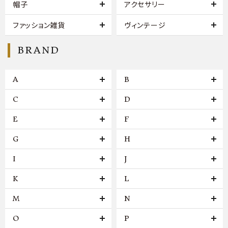
帽子
アクセサリー
ファッション雑貨
ヴィンテージ
BRAND
A
B
C
D
E
F
G
H
I
J
K
L
M
N
O
P