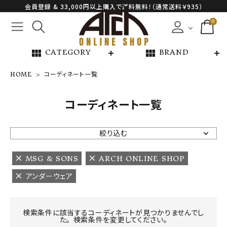
会員登録 & 33,000円以上購入で送料無料！（通常送料￥935）
0
view_module
view_module
CATEGORY
BRAND
HOME
コーディネート一覧
NEW ARRIVAL
コーディネート一覧
ARCH EXCLUSIVE
絞り込む
BRAND
MSG & SONS
ARCH ONLINE SHOP
アンダーウェア
CATEGORY
CONTENTS
検索条件に該当するコーディネートが見つかりませんでし
た。 検索条件を変更してください。