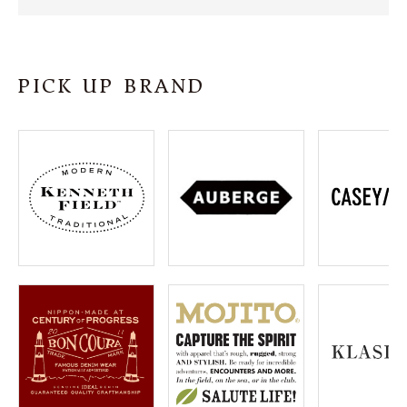
SHOP
INFORMATION
PICK UP BRAND
ご利用ガイド
プライバシーポリシー
特定商取引法について
お問い合わせ
OFFICIAL WEB SITE
ACCOUNT MENU
ようこそ ゲスト 様
meeting_room
person
ログイン
会員登録