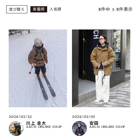
SHOP
8
件中
1
-
8
件表示
並び替え
新着順
人気順
INFORMATION
ご利用ガイド
プライバシーポリシー
特定商取引法について
お問い合わせ
OFFICIAL WEB SITE
ACCOUNT MENU
ようこそ ゲスト 様
2026/02/22
2026/02/05
meeting_room
person
ログイン
会員登録
川上 圭大
安田
ARCH ONLINE SHOP
ARCH ONLINE SHOP