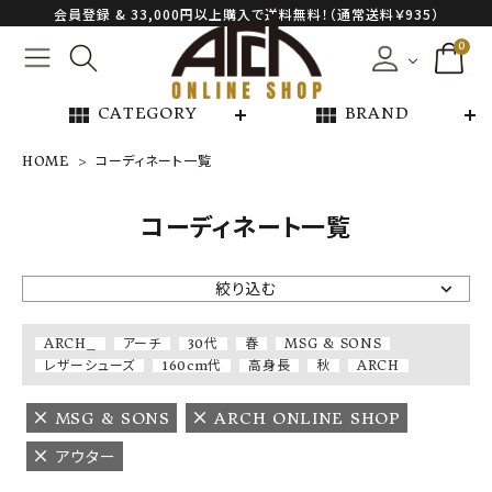
会員登録 & 33,000円以上購入で送料無料！（通常送料￥935）
0
view_module
view_module
CATEGORY
BRAND
HOME
コーディネート一覧
NEW ARRIVAL
コーディネート一覧
ARCH EXCLUSIVE
絞り込む
BRAND
ARCH_
アーチ
30代
春
MSG & SONS
レザーシューズ
160cm代
高身長
秋
ARCH
CATEGORY
MSG & SONS
ARCH ONLINE SHOP
CONTENTS
アウター