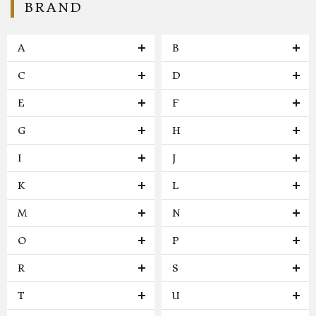
BRAND
A
B
C
D
E
F
G
H
I
J
K
L
M
N
O
P
R
S
T
U