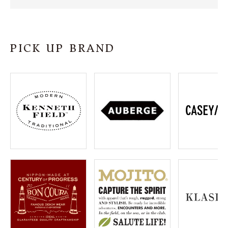
SHOP
INFORMATION
PICK UP BRAND
ご利用ガイド
プライバシーポリシー
特定商取引法について
お問い合わせ
OFFICIAL WEB SITE
ACCOUNT MENU
ようこそ ゲスト 様
meeting_room
person
ログイン
会員登録