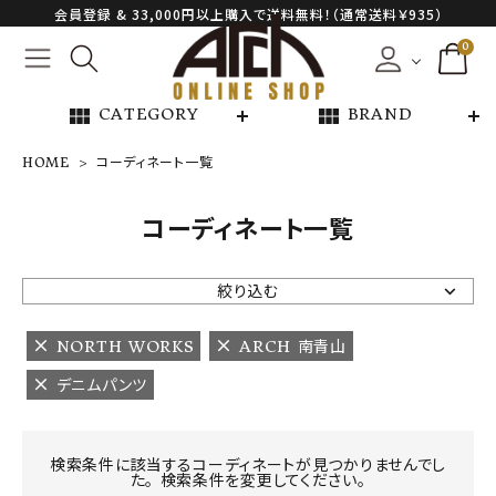
会員登録 & 33,000円以上購入で送料無料！（通常送料￥935）
0
view_module
view_module
CATEGORY
BRAND
HOME
コーディネート一覧
NEW ARRIVAL
コーディネート一覧
ARCH EXCLUSIVE
絞り込む
BRAND
NORTH WORKS
ARCH 南青山
デニムパンツ
CATEGORY
CONTENTS
検索条件に該当するコーディネートが見つかりませんでし
た。 検索条件を変更してください。