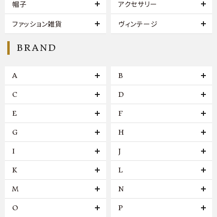
帽子
アクセサリー
ファッション雑貨
ヴィンテージ
BRAND
A
B
C
D
E
F
G
H
I
J
K
L
M
N
O
P