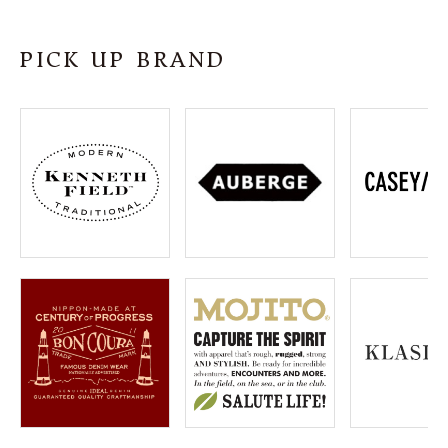
SHOP
PICK UP BRAND
INFORMATION
ご利用ガイド
プライバシーポリシー
特定商取引法について
お問い合わせ
OFFICIAL WEB SITE
ACCOUNT MENU
ようこそ ゲスト 様
meeting_room
person
ログイン
会員登録