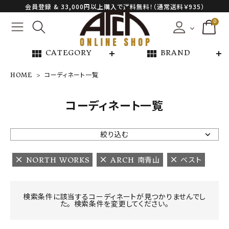
会員登録 & 33,000円以上購入で送料無料！（通常送料￥935）
0
view_module
view_module
CATEGORY
BRAND
HOME
コーディネート一覧
NEW ARRIVAL
コーディネート一覧
ARCH EXCLUSIVE
絞り込む
BRAND
NORTH WORKS
ARCH 南青山
ベスト
CATEGORY
検索条件に該当するコーディネートが見つかりませんでし
た。 検索条件を変更してください。
CONTENTS