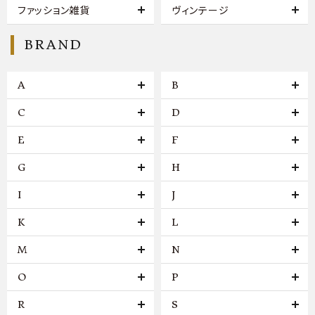
ファッション雑貨
ヴィンテージ
BRAND
A
B
C
D
E
F
G
H
I
J
K
L
M
N
O
P
R
S