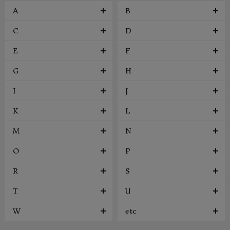
A
B
C
D
E
F
G
H
I
J
K
L
M
N
O
P
R
S
T
U
W
etc