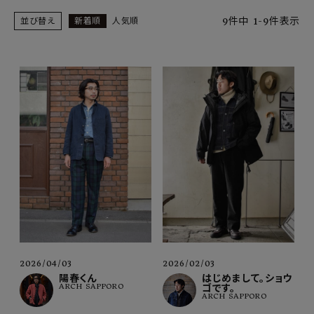
SHOP
9
件中
1
-
9
件表示
並び替え
新着順
人気順
INFORMATION
ご利用ガイド
プライバシーポリシー
特定商取引法について
お問い合わせ
OFFICIAL WEB SITE
ACCOUNT MENU
ようこそ ゲスト 様
2026/04/03
2026/02/03
meeting_room
person
ログイン
会員登録
陽春くん
はじめまして。ショウ
ARCH SAPPORO
ゴです。
ARCH SAPPORO