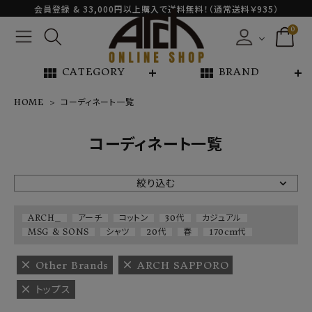
会員登録 & 33,000円以上購入で送料無料！（通常送料￥935）
0
view_module
view_module
CATEGORY
BRAND
HOME
コーディネート一覧
NEW ARRIVAL
コーディネート一覧
ARCH EXCLUSIVE
絞り込む
BRAND
ARCH_
アーチ
コットン
30代
カジュアル
MSG & SONS
シャツ
20代
春
170cm代
CATEGORY
Other Brands
ARCH SAPPORO
CONTENTS
トップス