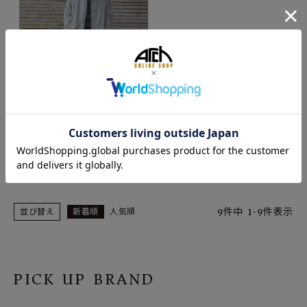
2025/05/01
陽春くん
ARCH SAPPORO
9
件中
1
-
9
件表示
並び替え
新着順
人気順
PICK UP BRAND