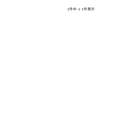
1
件中
1
-
1
件表示
ア ボンタージ
オーベルジュ
アミアカルヴァ