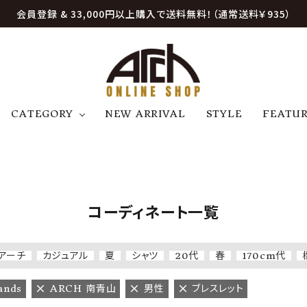
会員登録 & 33,000円以上購入で送料無料！（通常送料￥935）
CATEGORY
NEW ARRIVAL
STYLE
FEATU
アウター
ジャケット
トップス
B
C
D
E
帽子
アクセサリー
ファッション雑貨
K
L
M
N
コーディネート一覧
U
W
etc
アーチ
カジュアル
夏
シャツ
20代
春
170cm代
ands
ARCH 南青山
男性
ブレスレット