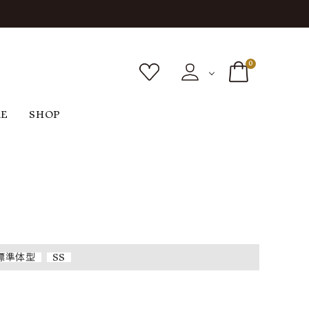
0
RE
SHOP
ボトムス
シューズ
バッグ
F
G
H
I
ヴィンテージ
O
P
R
S
標準体型
SS