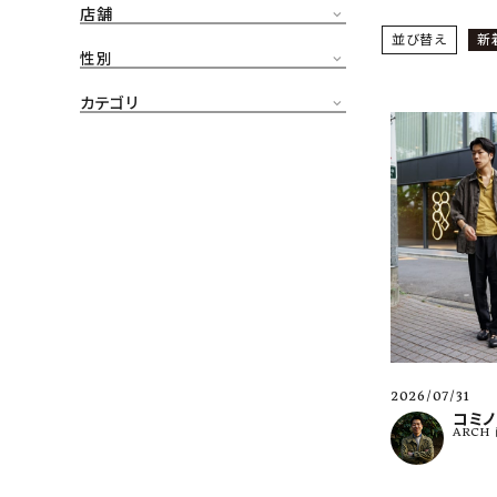
店舗
CONTENTS
並び替え
新
ア
性別
SHOP
カテゴリ
INFORMATION
アナ
ご利用ガイド
プライバシーポリシー
特定商取引法について
お問い合わせ
OFFICIAL WEB SITE
2026/07/31
ACCOUNT MENU
コミノ
ARCH
ようこそ ゲスト 様
meeting_room
person
ログイン
会員登録