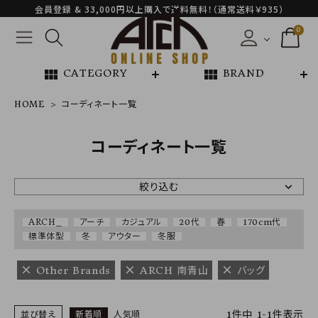
会員登録 & 33,000円以上購入で送料無料！（通常送料￥935）
0
view_module
view_module
CATEGORY
BRAND
HOME
コーディネート一覧
NEW ARRIVAL
コーディネート一覧
ARCH EXCLUSIVE
絞り込む
BRAND
ARCH_
アーチ
カジュアル
20代
春
170cm代
標準体型
冬
アウター
冬服
CATEGORY
Other Brands
ARCH 南青山
バッグ
CONTENTS
1
件中
1
-
1
件表示
並び替え
新着順
人気順