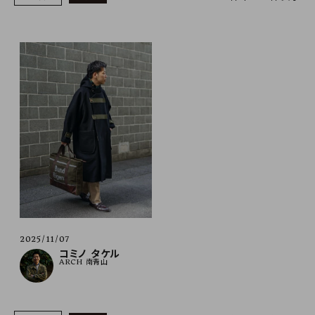
SHOP
INFORMATION
ご利用ガイド
プライバシーポリシー
特定商取引法について
お問い合わせ
OFFICIAL WEB SITE
ACCOUNT MENU
ようこそ ゲスト 様
2025/11/07
コミノ タケル
ARCH 南青山
meeting_room
person
ログイン
会員登録