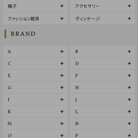
帽子
アクセサリー
ファッション雑貨
ヴィンテージ
BRAND
A
B
C
D
E
F
G
H
I
J
K
L
M
N
O
P