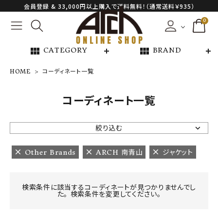
会員登録 & 33,000円以上購入で送料無料！（通常送料￥935）
0
view_module
view_module
CATEGORY
BRAND
HOME
コーディネート一覧
NEW ARRIVAL
コーディネート一覧
ARCH EXCLUSIVE
絞り込む
BRAND
Other Brands
ARCH 南青山
ジャケット
CATEGORY
検索条件に該当するコーディネートが見つかりませんでし
た。 検索条件を変更してください。
CONTENTS