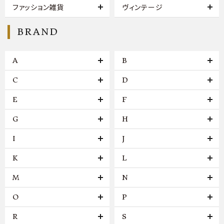
ファッション雑貨
ヴィンテージ
BRAND
A
B
C
D
E
F
G
H
I
J
K
L
M
N
O
P
R
S