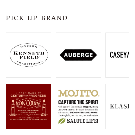
SHOP
PICK UP BRAND
INFORMATION
ご利用ガイド
プライバシーポリシー
特定商取引法について
お問い合わせ
OFFICIAL WEB SITE
ACCOUNT MENU
ようこそ ゲスト 様
meeting_room
person
ログイン
会員登録