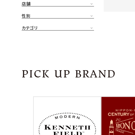
店舗
CONTENTS
ア
性別
SHOP
カテゴリ
INFORMATION
アナ
ご利用ガイド
プライバシーポリシー
PICK UP BRAND
特定商取引法について
お問い合わせ
OFFICIAL WEB SITE
ACCOUNT MENU
ようこそ ゲスト 様
meeting_room
person
ログイン
会員登録