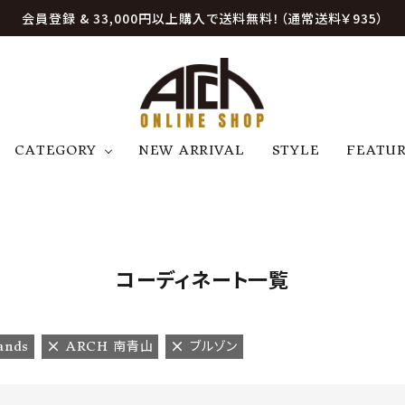
会員登録 & 33,000円以上購入で送料無料！（通常送料￥935）
CATEGORY
NEW ARRIVAL
STYLE
FEATU
アウター
ジャケット
トップス
B
C
D
E
帽子
アクセサリー
ファッション雑貨
K
L
M
N
コーディネート一覧
U
W
etc
ands
ARCH 南青山
ブルゾン