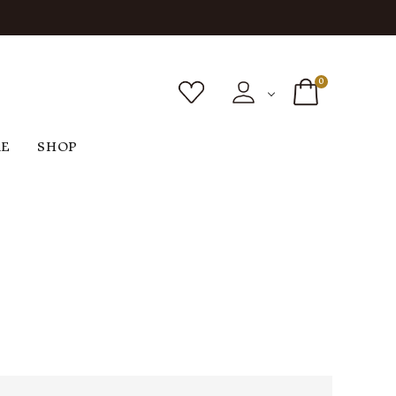
0
RE
SHOP
ボトムス
シューズ
バッグ
F
G
H
I
ヴィンテージ
O
P
R
S