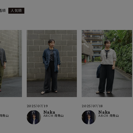
着順
人気順
ーチ
アーチサッポロ
オールデン
トミカ
アストールフレックス
アーツアンドクラフツ
2025/07/19
2025/07/18
Naka
Naka
 南青山
ARCH 南青山
ARCH 南青山