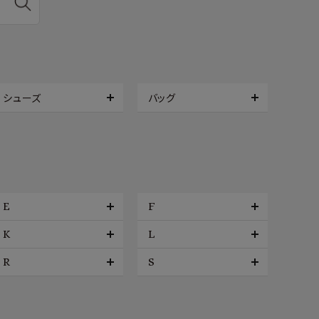
シューズ
バッグ
E
F
K
L
R
S