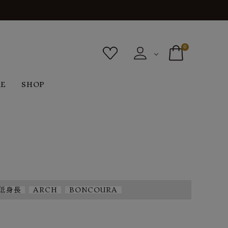
0
RE
SHOP
ボトムス
シューズ
バッグ
F
G
H
I
ヴィンテージ
O
P
R
S
低身長
ARCH
BONCOURA