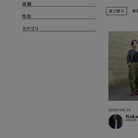
店舗
CONTENTS
並び替え
新
ア
性別
SHOP
カテゴリ
INFORMATION
アナ
ご利用ガイド
プライバシーポリシー
特定商取引法について
お問い合わせ
OFFICIAL WEB SITE
2025/08/19
ACCOUNT MENU
Naka
ARCH
ようこそ ゲスト 様
meeting_room
person
ログイン
会員登録