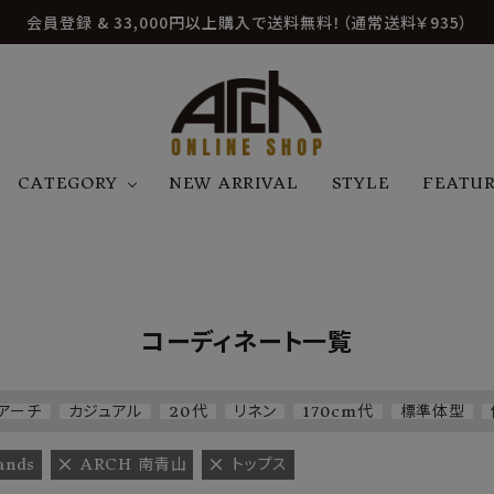
会員登録 & 33,000円以上購入で送料無料！（通常送料￥935）
CATEGORY
NEW ARRIVAL
STYLE
FEATU
アウター
ジャケット
トップス
B
C
D
E
帽子
アクセサリー
ファッション雑貨
K
L
M
N
コーディネート一覧
U
W
etc
アーチ
カジュアル
20代
リネン
170cm代
標準体型
ands
ARCH 南青山
トップス