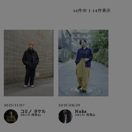
14
件中
1
-
14
件表示
ア ボンタージ
オーベルジュ
アミアカルヴァ
2025/08/29
2025/11/07
Naka
コミノ タケル
ARCH 南青山
ARCH 南青山