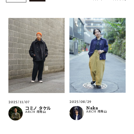
SHOP
INFORMATION
ご利用ガイド
プライバシーポリシー
特定商取引法について
お問い合わせ
OFFICIAL WEB SITE
ACCOUNT MENU
ようこそ ゲスト 様
2025/08/29
2025/11/07
Naka
コミノ タケル
ARCH 南青山
ARCH 南青山
meeting_room
person
ログイン
会員登録