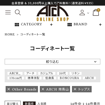
会員登録 & 33,000円以上購入で送料無料！（通常送料￥935）
0
view_module
view_module
CATEGORY
BRAND
HOME
コーディネート一覧
NEW ARRIVAL
コーディネート一覧
ARCH EXCLUSIVE
絞り込む
BRAND
ARCH_
アーチ
カジュアル
20代
リネン
170cm代
標準体型
低身長
BONCOURA
ARCH
CATEGORY
Other Brands
ARCH 南青山
トップス
CONTENTS
14
件中
1
-
14
件表示
並び替え
新着順
人気順