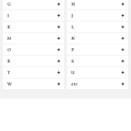
G
H
I
J
K
L
M
N
O
P
R
S
T
U
W
etc