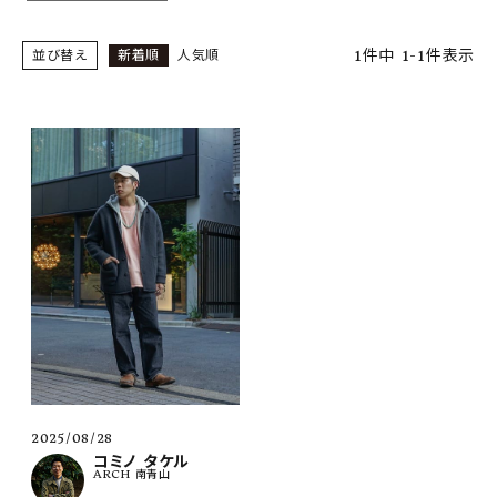
SHOP
1
件中
1
-
1
件表示
並び替え
新着順
人気順
INFORMATION
ご利用ガイド
プライバシーポリシー
特定商取引法について
お問い合わせ
OFFICIAL WEB SITE
ACCOUNT MENU
ようこそ ゲスト 様
meeting_room
person
ログイン
会員登録
2025/08/28
コミノ タケル
ARCH 南青山