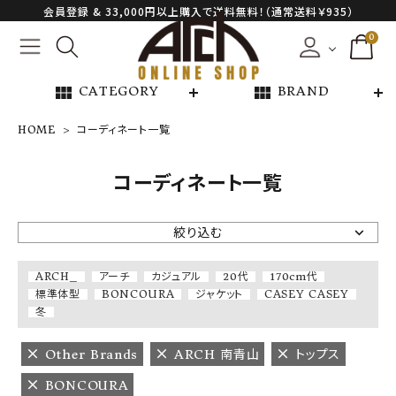
会員登録 & 33,000円以上購入で送料無料！（通常送料￥935）
0
view_module
view_module
CATEGORY
BRAND
HOME
コーディネート一覧
NEW ARRIVAL
コーディネート一覧
ARCH EXCLUSIVE
絞り込む
BRAND
ARCH_
アーチ
カジュアル
20代
170cm代
標準体型
BONCOURA
ジャケット
CASEY CASEY
CATEGORY
冬
Other Brands
ARCH 南青山
トップス
CONTENTS
BONCOURA