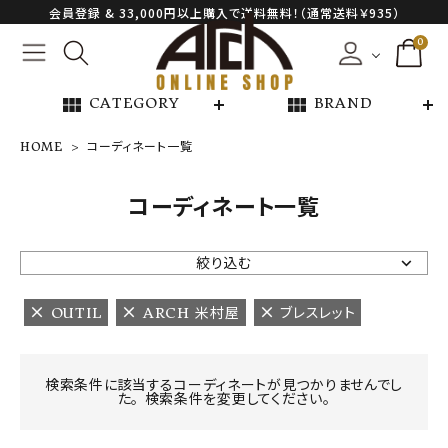
会員登録 & 33,000円以上購入で送料無料！（通常送料￥935）
0
view_module
view_module
CATEGORY
BRAND
HOME
コーディネート一覧
NEW ARRIVAL
コーディネート一覧
ARCH EXCLUSIVE
絞り込む
BRAND
OUTIL
ARCH 米村屋
ブレスレット
CATEGORY
検索条件に該当するコーディネートが見つかりませんでし
た。 検索条件を変更してください。
CONTENTS