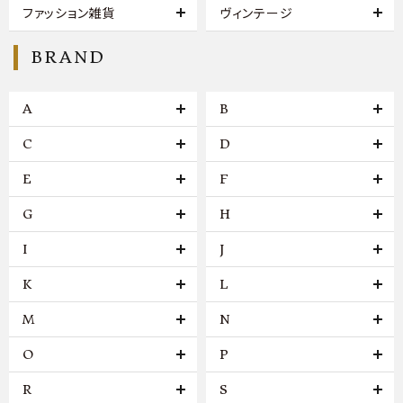
ファッション雑貨
ヴィンテージ
BRAND
A
B
C
D
E
F
G
H
I
J
K
L
M
N
O
P
R
S