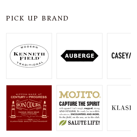
SHOP
PICK UP BRAND
INFORMATION
ご利用ガイド
プライバシーポリシー
特定商取引法について
お問い合わせ
OFFICIAL WEB SITE
ACCOUNT MENU
ようこそ ゲスト 様
meeting_room
person
ログイン
会員登録