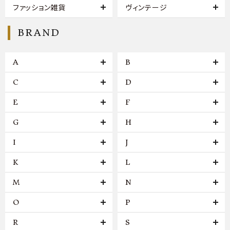
ファッション雑貨
ヴィンテージ
BRAND
A
B
C
D
E
F
G
H
I
J
K
L
M
N
O
P
R
S