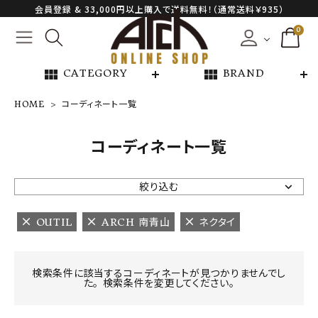
会員登録 & 33,000円以上購入で送料無料！（通常送料￥935）
0
view_module
view_module
CATEGORY
BRAND
HOME
コーディネート一覧
NEW ARRIVAL
コーディネート一覧
ARCH EXCLUSIVE
絞り込む
BRAND
OUTIL
ARCH 南青山
ネクタイ
CATEGORY
検索条件に該当するコーディネートが見つかりませんでし
た。 検索条件を変更してください。
CONTENTS