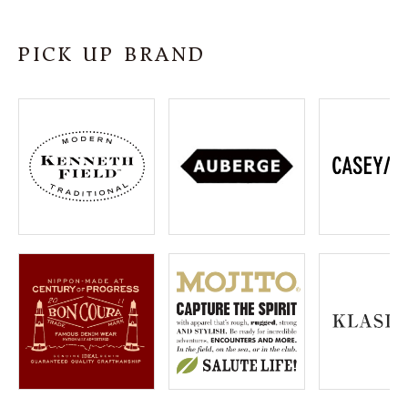
SHOP
PICK UP BRAND
INFORMATION
ご利用ガイド
プライバシーポリシー
特定商取引法について
お問い合わせ
OFFICIAL WEB SITE
ACCOUNT MENU
ようこそ ゲスト 様
meeting_room
person
ログイン
会員登録