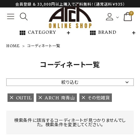
会員登録 & 33,000円以上購入で送料無料！（通常送料￥935）
0
view_module
view_module
CATEGORY
BRAND
HOME
コーディネート一覧
NEW ARRIVAL
コーディネート一覧
ARCH EXCLUSIVE
絞り込む
BRAND
OUTIL
ARCH 南青山
その他雑貨
CATEGORY
検索条件に該当するコーディネートが見つかりませんでし
た。 検索条件を変更してください。
CONTENTS