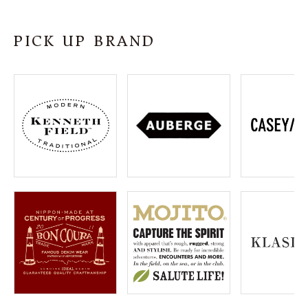
SHOP
PICK UP BRAND
INFORMATION
ご利用ガイド
プライバシーポリシー
特定商取引法について
お問い合わせ
OFFICIAL WEB SITE
ACCOUNT MENU
ようこそ ゲスト 様
meeting_room
person
ログイン
会員登録