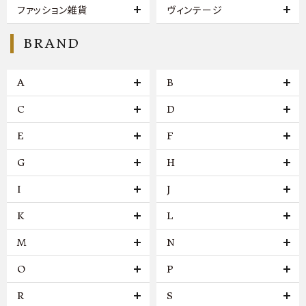
ファッション雑貨
ヴィンテージ
BRAND
A
B
C
D
E
F
G
H
I
J
K
L
M
N
O
P
R
S