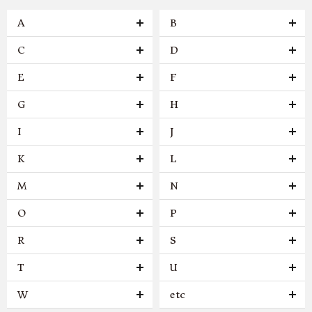
A
B
C
D
E
F
G
H
I
J
K
L
M
N
O
P
R
S
T
U
W
etc