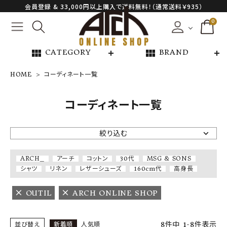
会員登録 & 33,000円以上購入で送料無料！（通常送料￥935）
0
view_module
view_module
CATEGORY
BRAND
HOME
コーディネート一覧
NEW ARRIVAL
コーディネート一覧
ARCH EXCLUSIVE
絞り込む
BRAND
ARCH_
アーチ
コットン
30代
MSG & SONS
シャツ
リネン
レザーシューズ
160cm代
高身長
CATEGORY
OUTIL
ARCH ONLINE SHOP
CONTENTS
8
件中
1
-
8
件表示
並び替え
新着順
人気順