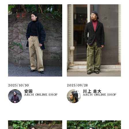
2025/10/30
2025/09/28
安田
川上 圭大
ARCH ONLINE SHOP
ARCH ONLINE SHOP