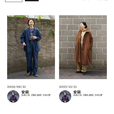
SHOP
INFORMATION
ご利用ガイド
プライバシーポリシー
特定商取引法について
お問い合わせ
OFFICIAL WEB SITE
ACCOUNT MENU
ようこそ ゲスト 様
2026/04/21
2025/12/11
安田
安田
ARCH ONLINE SHOP
ARCH ONLINE SHOP
meeting_room
person
ログイン
会員登録