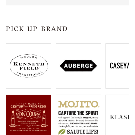
SHOP
INFORMATION
PICK UP BRAND
ご利用ガイド
プライバシーポリシー
特定商取引法について
お問い合わせ
OFFICIAL WEB SITE
ACCOUNT MENU
ようこそ ゲスト 様
meeting_room
person
ログイン
会員登録