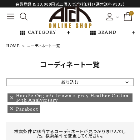
会員登録 & 33,000円以上購入で送料無料！（通常送料￥935）
0
view_module
view_module
CATEGORY
BRAND
HOME
コーディネート一覧
NEW ARRIVAL
コーディネート一覧
ARCH EXCLUSIVE
絞り込む
BRAND
Hoodie Organic brown × gray Heather Cotton
14th Anniversary
Paraboot
CATEGORY
CONTENTS
検索条件に該当するコーディネートが見つかりませんでし
た。 検索条件を変更してください。