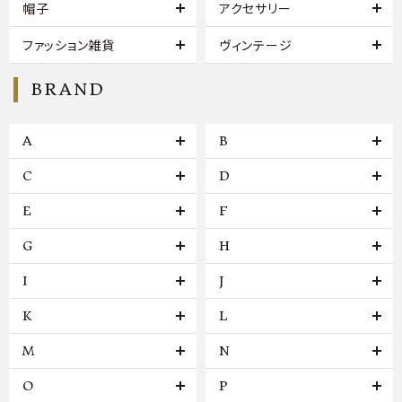
帽子
アクセサリー
ファッション雑貨
ヴィンテージ
BRAND
A
B
C
D
E
F
G
H
I
J
K
L
M
N
O
P