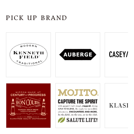
SHOP
PICK UP BRAND
INFORMATION
ご利用ガイド
プライバシーポリシー
特定商取引法について
お問い合わせ
OFFICIAL WEB SITE
ACCOUNT MENU
ようこそ ゲスト 様
meeting_room
person
ログイン
会員登録