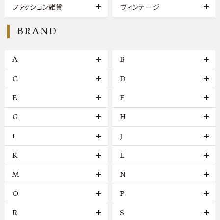
ファッション雑貨
ヴィンテージ
BRAND
A
B
C
D
E
F
G
H
I
J
K
L
M
N
O
P
R
S