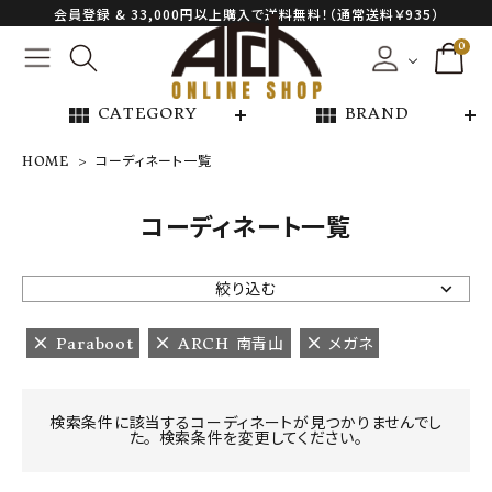
会員登録 & 33,000円以上購入で送料無料！（通常送料￥935）
0
view_module
view_module
CATEGORY
BRAND
HOME
コーディネート一覧
NEW ARRIVAL
コーディネート一覧
ARCH EXCLUSIVE
絞り込む
BRAND
Paraboot
ARCH 南青山
メガネ
CATEGORY
検索条件に該当するコーディネートが見つかりませんでし
た。 検索条件を変更してください。
CONTENTS