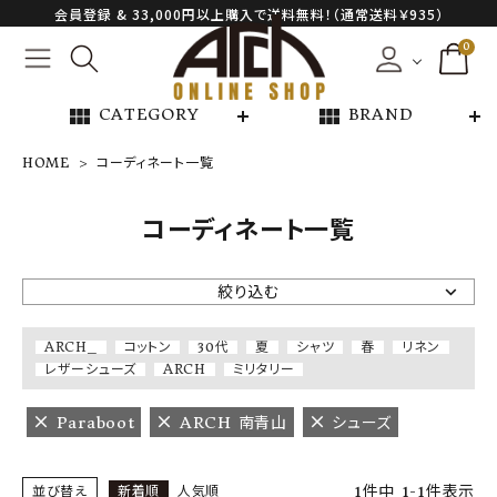
会員登録 & 33,000円以上購入で送料無料！（通常送料￥935）
0
view_module
view_module
CATEGORY
BRAND
HOME
コーディネート一覧
NEW ARRIVAL
コーディネート一覧
ARCH EXCLUSIVE
絞り込む
BRAND
ARCH_
コットン
30代
夏
シャツ
春
リネン
レザーシューズ
ARCH
ミリタリー
CATEGORY
Paraboot
ARCH 南青山
シューズ
CONTENTS
1
件中
1
-
1
件表示
並び替え
新着順
人気順