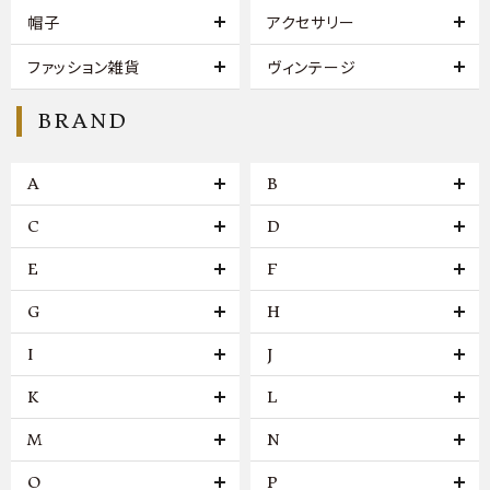
帽子
アクセサリー
ファッション雑貨
ヴィンテージ
BRAND
A
B
C
D
E
F
G
H
I
J
K
L
M
N
O
P