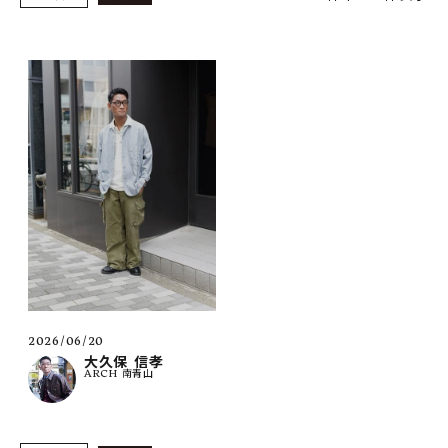
SHOP
INFORMATION
ご利用ガイド
プライバシーポリシー
特定商取引法について
お問い合わせ
OFFICIAL WEB SITE
ACCOUNT MENU
ようこそ ゲスト 様
2026/06/20
大久保 信孝
ARCH 南青山
meeting_room
person
ログイン
会員登録