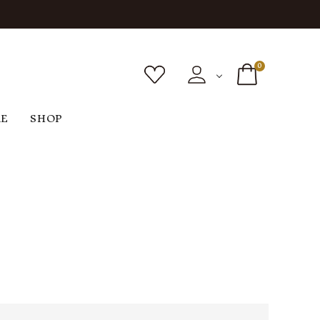
0
RE
SHOP
ボトムス
シューズ
バッグ
F
G
H
I
ヴィンテージ
O
P
R
S