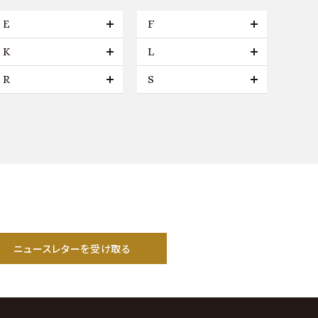
E
F
K
L
R
S
ニュースレターを受け取る