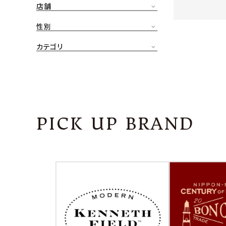
店舗
CONTENTS
ア
性別
SHOP
カテゴリ
INFORMATION
アナ
ご利用ガイド
プライバシーポリシー
PICK UP BRAND
特定商取引法について
お問い合わせ
OFFICIAL WEB SITE
ACCOUNT MENU
ようこそ ゲスト 様
meeting_room
person
ログイン
会員登録