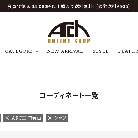
会員登録 & 33,000円以上購入で送料無料！（通常送料￥935）
CATEGORY
NEW ARRIVAL
STYLE
FEATU
アウター
ジャケット
トップス
B
C
D
E
帽子
アクセサリー
ファッション雑貨
K
L
M
N
コーディネート一覧
U
W
etc
ARCH 南青山
シャツ