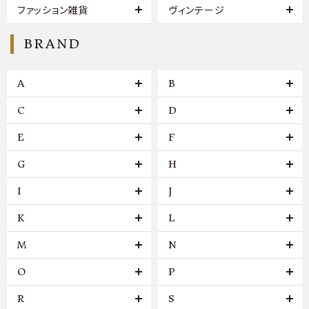
ファッション雑貨
ヴィンテージ
BRAND
A
B
C
D
E
F
G
H
I
J
K
L
M
N
O
P
R
S