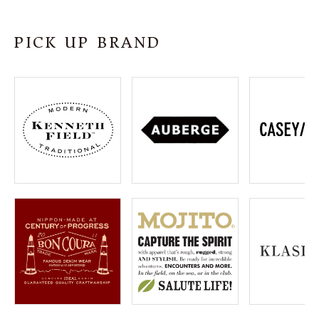
SHOP
PICK UP BRAND
INFORMATION
ご利用ガイド
プライバシーポリシー
特定商取引法について
お問い合わせ
OFFICIAL WEB SITE
ACCOUNT MENU
ようこそ ゲスト 様
meeting_room
person
ログイン
会員登録