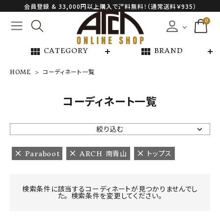
会員登録 & 33,000円以上購入で送料無料！（通常送料￥935）
0
view_module
view_module
CATEGORY
BRAND
HOME
コーディネート一覧
NEW ARRIVAL
コーディネート一覧
ARCH EXCLUSIVE
絞り込む
BRAND
Paraboot
ARCH 南青山
トップス
CATEGORY
検索条件に該当するコーディネートが見つかりませんでし
た。 検索条件を変更してください。
CONTENTS