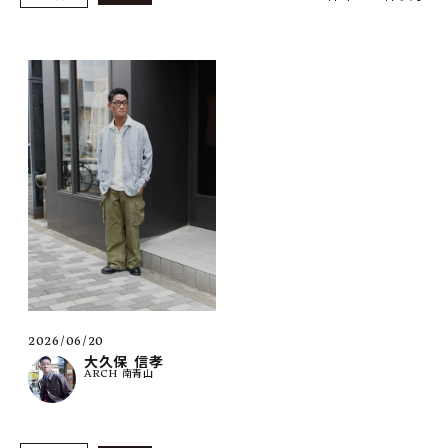
SHOP
INFORMATION
ご利用ガイド
プライバシーポリシー
特定商取引法について
お問い合わせ
OFFICIAL WEB SITE
ACCOUNT MENU
ようこそ ゲスト 様
2026/06/20
大久保 信孝
ARCH 南青山
meeting_room
person
ログイン
会員登録