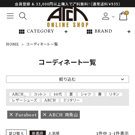
会員登録 & 33,000円以上購入で送料無料！（通常送料￥935）
0
view_module
view_module
CATEGORY
BRAND
HOME
コーディネート一覧
NEW ARRIVAL
コーディネート一覧
ARCH EXCLUSIVE
絞り込む
BRAND
ARCH_
コットン
30代
夏
シャツ
春
リネン
レザーシューズ
ARCH
ミリタリー
CATEGORY
Paraboot
ARCH 南青山
CONTENTS
1
件中
1
-
1
件表示
並び替え
新着順
人気順