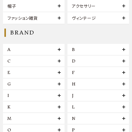
帽子
アクセサリー
ファッション雑貨
ヴィンテージ
BRAND
A
B
C
D
E
F
G
H
I
J
K
L
M
N
O
P