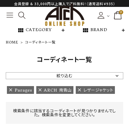
会員登録 & 33,000円以上購入で送料無料！（通常送料￥935）
0
view_module
view_module
CATEGORY
BRAND
HOME
コーディネート一覧
NEW ARRIVAL
コーディネート一覧
ARCH EXCLUSIVE
絞り込む
BRAND
Parages
ARCH 南青山
レザージャケット
CATEGORY
検索条件に該当するコーディネートが見つかりませんでし
た。 検索条件を変更してください。
CONTENTS