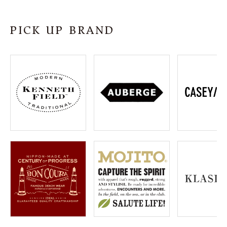
SHOP
PICK UP BRAND
INFORMATION
ご利用ガイド
プライバシーポリシー
特定商取引法について
お問い合わせ
OFFICIAL WEB SITE
ACCOUNT MENU
ようこそ ゲスト 様
meeting_room
person
ログイン
会員登録