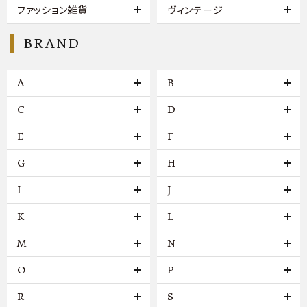
ファッション雑貨
ヴィンテージ
BRAND
A
B
C
D
E
F
G
H
I
J
K
L
M
N
O
P
R
S