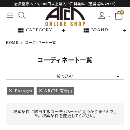
会員登録 & 33,000円以上購入で送料無料！（通常送料￥935）
0
view_module
view_module
CATEGORY
BRAND
HOME
コーディネート一覧
NEW ARRIVAL
コーディネート一覧
ARCH EXCLUSIVE
絞り込む
BRAND
Parages
ARCH 南青山
CATEGORY
検索条件に該当するコーディネートが見つかりませんでし
た。 検索条件を変更してください。
CONTENTS