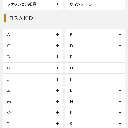
ファッション雑貨
ヴィンテージ
BRAND
A
B
C
D
E
F
G
H
I
J
K
L
M
N
O
P
R
S