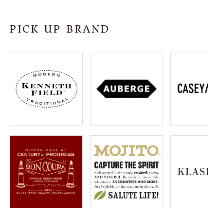
SHOP
PICK UP BRAND
INFORMATION
ご利用ガイド
プライバシーポリシー
特定商取引法について
お問い合わせ
OFFICIAL WEB SITE
ACCOUNT MENU
ようこそ ゲスト 様
meeting_room
person
ログイン
会員登録