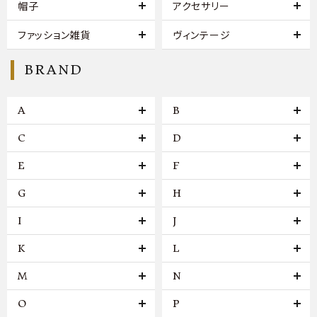
帽子
アクセサリー
ファッション雑貨
ヴィンテージ
BRAND
A
B
C
D
E
F
G
H
I
J
K
L
M
N
O
P