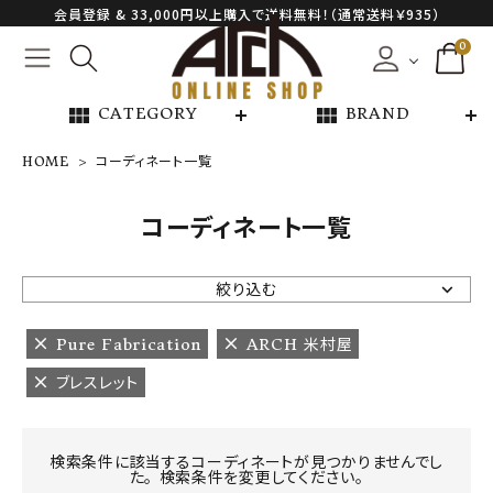
会員登録 & 33,000円以上購入で送料無料！（通常送料￥935）
0
view_module
view_module
CATEGORY
BRAND
HOME
コーディネート一覧
NEW ARRIVAL
コーディネート一覧
ARCH EXCLUSIVE
絞り込む
BRAND
Pure Fabrication
ARCH 米村屋
ブレスレット
CATEGORY
CONTENTS
検索条件に該当するコーディネートが見つかりませんでし
た。 検索条件を変更してください。