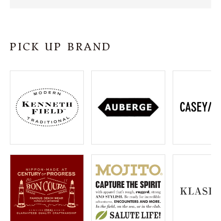
SHOP
INFORMATION
PICK UP BRAND
ご利用ガイド
プライバシーポリシー
特定商取引法について
お問い合わせ
OFFICIAL WEB SITE
ACCOUNT MENU
ようこそ ゲスト 様
meeting_room
person
ログイン
会員登録