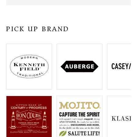
SHOP
INFORMATION
PICK UP BRAND
ご利用ガイド
プライバシーポリシー
特定商取引法について
お問い合わせ
OFFICIAL WEB SITE
ACCOUNT MENU
ようこそ ゲスト 様
meeting_room
person
ログイン
会員登録