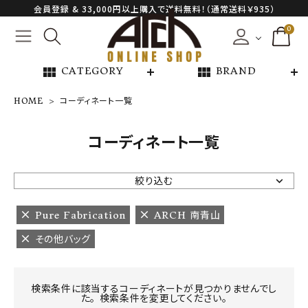
会員登録 & 33,000円以上購入で送料無料！（通常送料￥935）
0
view_module
view_module
CATEGORY
BRAND
HOME
コーディネート一覧
NEW ARRIVAL
コーディネート一覧
ARCH EXCLUSIVE
絞り込む
BRAND
Pure Fabrication
ARCH 南青山
その他バッグ
CATEGORY
CONTENTS
検索条件に該当するコーディネートが見つかりませんでし
た。 検索条件を変更してください。