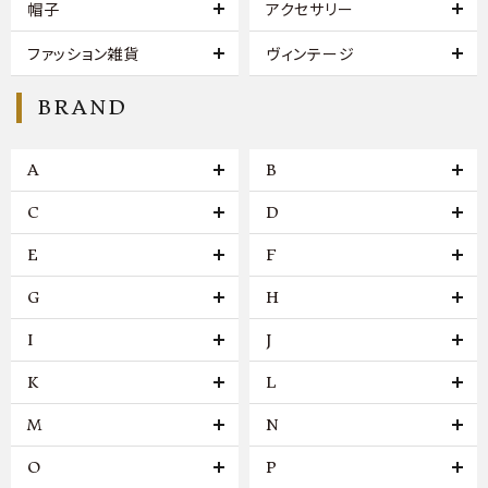
帽子
アクセサリー
ファッション雑貨
ヴィンテージ
BRAND
A
B
C
D
E
F
G
H
I
J
K
L
M
N
O
P