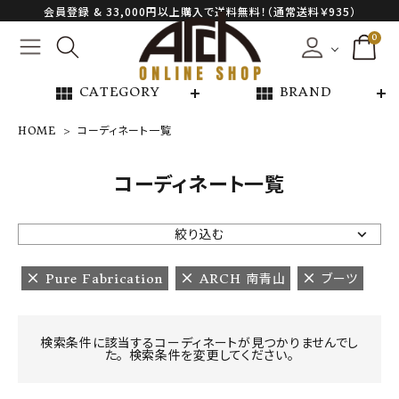
会員登録 & 33,000円以上購入で送料無料！（通常送料￥935）
0
view_module
view_module
CATEGORY
BRAND
HOME
コーディネート一覧
NEW ARRIVAL
コーディネート一覧
ARCH EXCLUSIVE
絞り込む
BRAND
Pure Fabrication
ARCH 南青山
ブーツ
CATEGORY
検索条件に該当するコーディネートが見つかりませんでし
た。 検索条件を変更してください。
CONTENTS