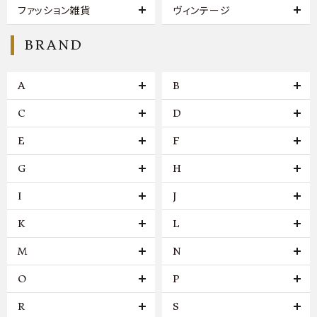
ファッション雑貨
ヴィンテージ
BRAND
A
B
C
D
E
F
G
H
I
J
K
L
M
N
O
P
R
S