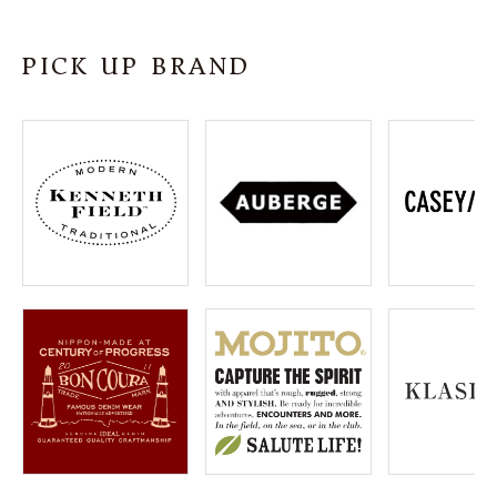
SHOP
PICK UP BRAND
INFORMATION
ご利用ガイド
プライバシーポリシー
特定商取引法について
お問い合わせ
OFFICIAL WEB SITE
ACCOUNT MENU
ようこそ ゲスト 様
meeting_room
person
ログイン
会員登録