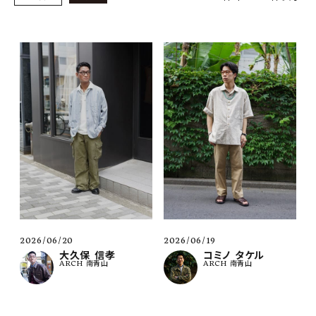
SHOP
INFORMATION
ご利用ガイド
プライバシーポリシー
特定商取引法について
お問い合わせ
OFFICIAL WEB SITE
ACCOUNT MENU
ようこそ ゲスト 様
2026/06/20
2026/06/19
大久保 信孝
コミノ タケル
ARCH 南青山
ARCH 南青山
meeting_room
person
ログイン
会員登録