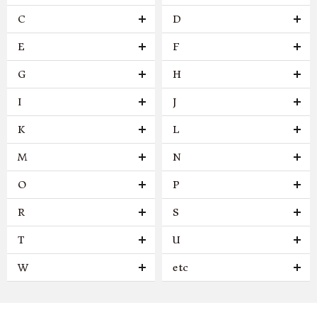
C
D
E
F
G
H
I
J
K
L
M
N
O
P
R
S
T
U
W
etc