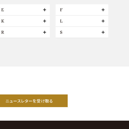
E
F
K
L
R
S
ニュースレターを受け取る