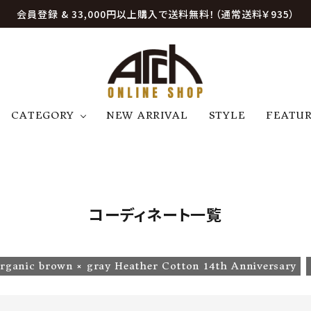
会員登録 & 33,000円以上購入で送料無料！（通常送料￥935）
CATEGORY
NEW ARRIVAL
STYLE
FEATU
アウター
ジャケット
トップス
B
C
D
E
帽子
アクセサリー
ファッション雑貨
K
L
M
N
コーディネート一覧
U
W
etc
rganic brown × gray Heather Cotton 14th Anniversary