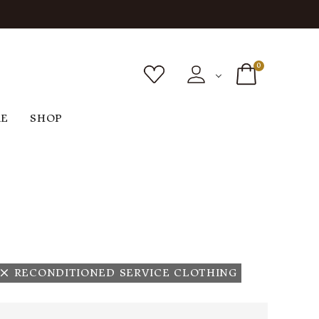
0
RE
SHOP
ボトムス
シューズ
バッグ
F
G
H
I
ヴィンテージ
O
P
R
S
RECONDITIONED SERVICE CLOTHING