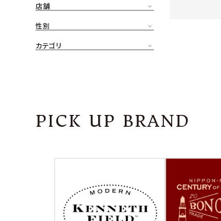
店舗
CONTENTS
ア
性別
SHOP
カテゴリ
INFORMATION
アナ
ご利用ガイド
プライバシーポリシー
PICK UP BRAND
特定商取引法について
お問い合わせ
OFFICIAL WEB SITE
ACCOUNT MENU
ようこそ ゲスト 様
meeting_room
person
ログイン
会員登録