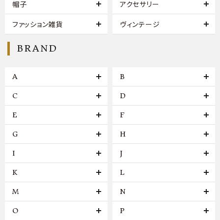
帽子
アクセサリー
ファッション雑貨
ヴィンテージ
BRAND
A
B
C
D
E
F
G
H
I
J
K
L
M
N
O
P