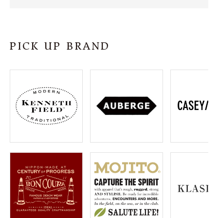
SHOP
INFORMATION
PICK UP BRAND
ご利用ガイド
プライバシーポリシー
特定商取引法について
お問い合わせ
OFFICIAL WEB SITE
ACCOUNT MENU
ようこそ ゲスト 様
meeting_room
person
ログイン
会員登録