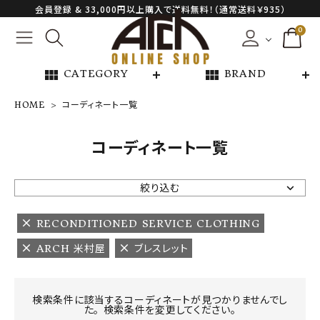
会員登録 & 33,000円以上購入で送料無料！（通常送料￥935）
0
view_module
view_module
CATEGORY
BRAND
HOME
コーディネート一覧
NEW ARRIVAL
コーディネート一覧
ARCH EXCLUSIVE
絞り込む
BRAND
RECONDITIONED SERVICE CLOTHING
ARCH 米村屋
ブレスレット
CATEGORY
CONTENTS
検索条件に該当するコーディネートが見つかりませんでし
た。 検索条件を変更してください。