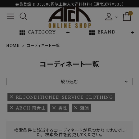
会員登録 & 33,000円以上購入で送料無料！（通常送料￥935）
0
view_module
view_module
CATEGORY
BRAND
HOME
コーディネート一覧
NEW ARRIVAL
コーディネート一覧
ARCH EXCLUSIVE
絞り込む
BRAND
RECONDITIONED SERVICE CLOTHING
ARCH 南青山
男性
雑貨
CATEGORY
CONTENTS
検索条件に該当するコーディネートが見つかりませんでし
た。 検索条件を変更してください。