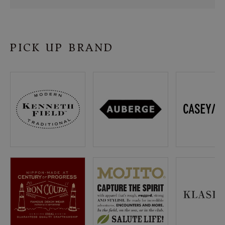
SHOP
INFORMATION
PICK UP BRAND
ご利用ガイド
プライバシーポリシー
特定商取引法について
お問い合わせ
OFFICIAL WEB SITE
ACCOUNT MENU
ようこそ ゲスト 様
meeting_room
person
ログイン
会員登録