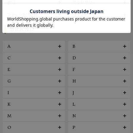
帽子
アクセサリー
ファッション雑貨
ヴィンテージ
BRAND
A
B
C
D
E
F
G
H
I
J
K
L
M
N
O
P