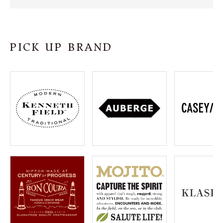
SHOP
INFORMATION
PICK UP BRAND
ご利用ガイド
プライバシーポリシー
特定商取引法について
お問い合わせ
OFFICIAL WEB SITE
ACCOUNT MENU
ようこそ ゲスト 様
meeting_room
person
ログイン
会員登録