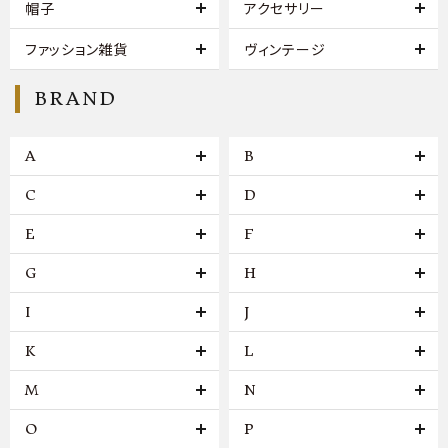
帽子
アクセサリー
ファッション雑貨
ヴィンテージ
BRAND
A
B
C
D
E
F
G
H
I
J
K
L
M
N
O
P