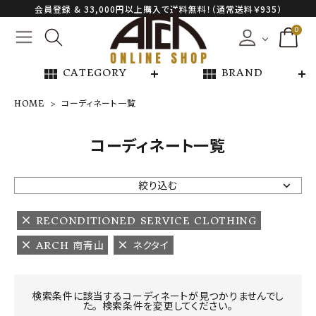
会員登録 & 33,000円以上購入で送料無料！（通常送料￥935）
0
view_module
view_module
CATEGORY
BRAND
HOME
コーディネート一覧
NEW ARRIVAL
コーディネート一覧
ARCH EXCLUSIVE
絞り込む
BRAND
RECONDITIONED SERVICE CLOTHING
ARCH 南青山
ネクタイ
CATEGORY
CONTENTS
検索条件に該当するコーディネートが見つかりませんでし
た。 検索条件を変更してください。