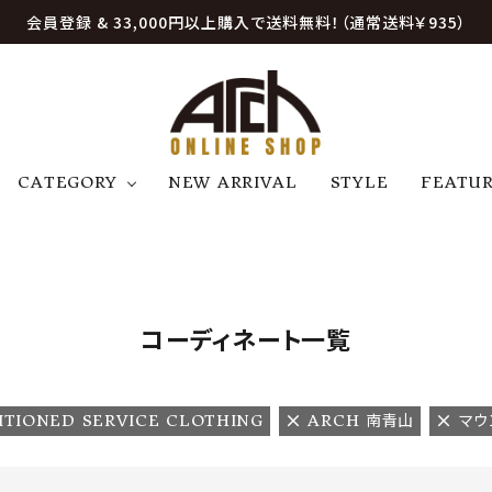
会員登録 & 33,000円以上購入で送料無料！（通常送料￥935）
CATEGORY
NEW ARRIVAL
STYLE
FEATU
アウター
ジャケット
トップス
B
C
D
E
帽子
アクセサリー
ファッション雑貨
K
L
M
N
コーディネート一覧
U
W
etc
TIONED SERVICE CLOTHING
ARCH 南青山
マウ