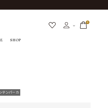
0
RE
SHOP
ボトムス
シューズ
バッグ
F
G
H
I
ヴィンテージ
O
P
R
S
ンテンパーカ