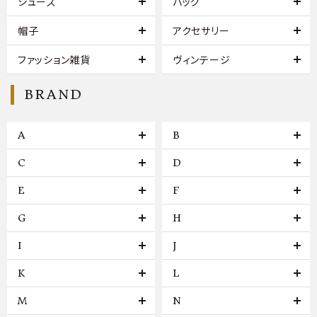
シューズ
バッグ
帽子
アクセサリー
ファッション雑貨
ヴィンテージ
BRAND
A
B
C
D
E
F
G
H
I
J
K
L
M
N