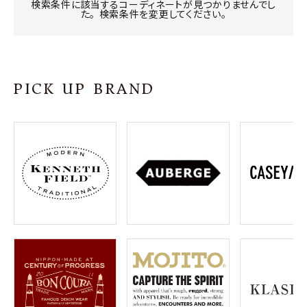
SHOP
検索条件に該当するコーディネートが見つかりませんでし
た。 検索条件を変更してください。
INFORMATION
ご利用ガイド
PICK UP BRAND
プライバシーポリシー
特定商取引法について
お問い合わせ
OFFICIAL WEB SITE
ACCOUNT MENU
ようこそ ゲスト 様
meeting_room
person
ログイン
会員登録