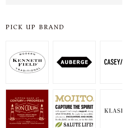
SHOP
INFORMATION
PICK UP BRAND
ご利用ガイド
プライバシーポリシー
特定商取引法について
お問い合わせ
OFFICIAL WEB SITE
ACCOUNT MENU
ようこそ ゲスト 様
meeting_room
person
ログイン
会員登録