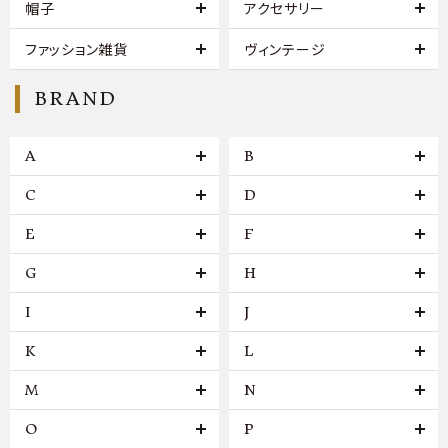
帽子
アクセサリー
ファッション雑貨
ヴィンテージ
BRAND
A
B
C
D
E
F
G
H
I
J
K
L
M
N
O
P