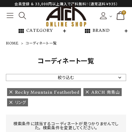
会員登録 & 33,000円以上購入で送料無料！（通常送料￥935）
0
view_module
view_module
CATEGORY
BRAND
HOME
コーディネート一覧
NEW ARRIVAL
コーディネート一覧
ARCH EXCLUSIVE
絞り込む
BRAND
Rocky Mountain Featherbed
ARCH 南青山
リング
CATEGORY
CONTENTS
検索条件に該当するコーディネートが見つかりませんでし
た。 検索条件を変更してください。