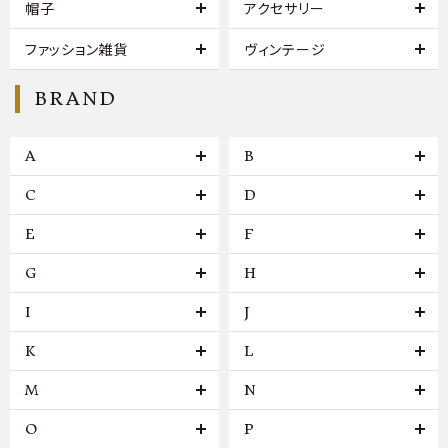
帽子
アクセサリー
ファッション雑貨
ヴィンテージ
BRAND
A
B
C
D
E
F
G
H
I
J
K
L
M
N
O
P