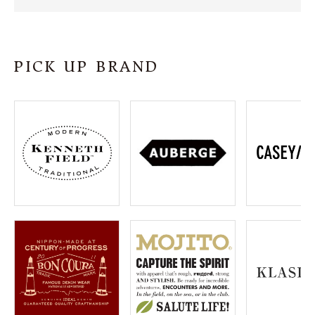
SHOP
INFORMATION
PICK UP BRAND
ご利用ガイド
プライバシーポリシー
特定商取引法について
お問い合わせ
OFFICIAL WEB SITE
ACCOUNT MENU
ようこそ ゲスト 様
meeting_room
person
ログイン
会員登録