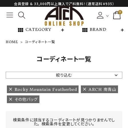
会員登録 & 33,000円以上購入で送料無料！（通常送料￥935）
0
view_module
view_module
CATEGORY
BRAND
HOME
コーディネート一覧
NEW ARRIVAL
コーディネート一覧
ARCH EXCLUSIVE
絞り込む
BRAND
Rocky Mountain Featherbed
ARCH 南青山
その他バッグ
CATEGORY
CONTENTS
検索条件に該当するコーディネートが見つかりませんでし
た。 検索条件を変更してください。