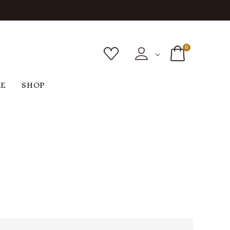
0
RE
SHOP
ボトムス
シューズ
バッグ
F
G
H
I
ヴィンテージ
O
P
R
S