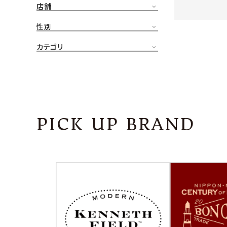
店舗
CONTENTS
ア
性別
SHOP
カテゴリ
INFORMATION
アナ
ご利用ガイド
プライバシーポリシー
PICK UP BRAND
特定商取引法について
お問い合わせ
OFFICIAL WEB SITE
ACCOUNT MENU
ようこそ ゲスト 様
meeting_room
person
ログイン
会員登録