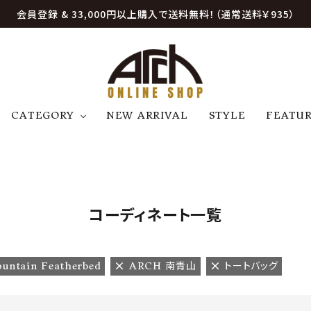
会員登録 & 33,000円以上購入で送料無料！（通常送料￥935）
CATEGORY
NEW ARRIVAL
STYLE
FEATU
アウター
ジャケット
トップス
B
C
D
E
帽子
アクセサリー
ファッション雑貨
K
L
M
N
コーディネート一覧
U
W
etc
untain Featherbed
ARCH 南青山
トートバッグ