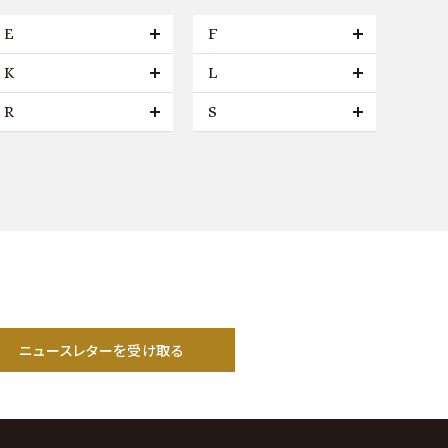
E
F
K
L
R
S
ニュースレターを受け取る