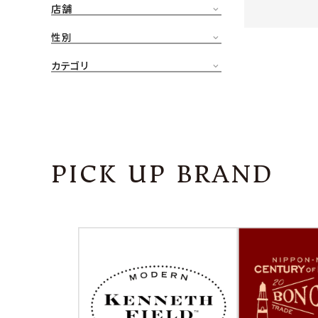
店舗
CONTENTS
ア
性別
SHOP
カテゴリ
INFORMATION
アナ
ご利用ガイド
プライバシーポリシー
PICK UP BRAND
特定商取引法について
お問い合わせ
OFFICIAL WEB SITE
ACCOUNT MENU
ようこそ ゲスト 様
meeting_room
person
ログイン
会員登録