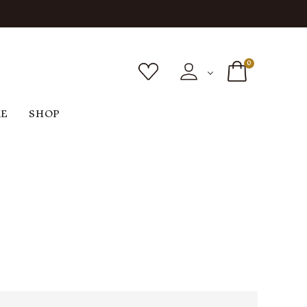
0
RE
SHOP
ボトムス
シューズ
バッグ
F
G
H
I
ヴィンテージ
O
P
R
S