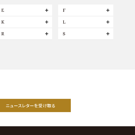
E
F
K
L
R
S
ニュースレターを受け取る