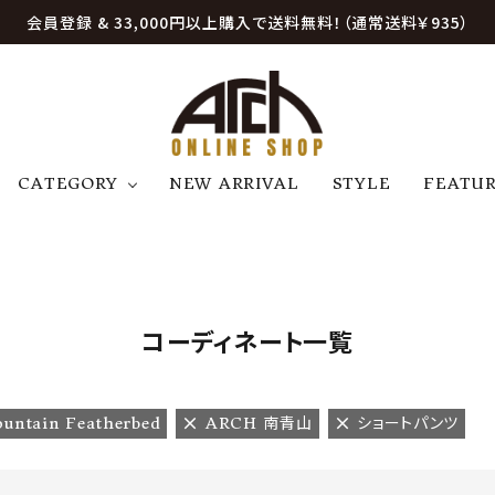
会員登録 & 33,000円以上購入で送料無料！（通常送料￥935）
CATEGORY
NEW ARRIVAL
STYLE
FEATU
アウター
ジャケット
トップス
B
C
D
E
帽子
アクセサリー
ファッション雑貨
K
L
M
N
コーディネート一覧
U
W
etc
untain Featherbed
ARCH 南青山
ショートパンツ