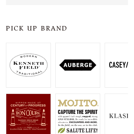
SHOP
INFORMATION
PICK UP BRAND
ご利用ガイド
プライバシーポリシー
特定商取引法について
お問い合わせ
OFFICIAL WEB SITE
ACCOUNT MENU
ようこそ ゲスト 様
meeting_room
person
ログイン
会員登録