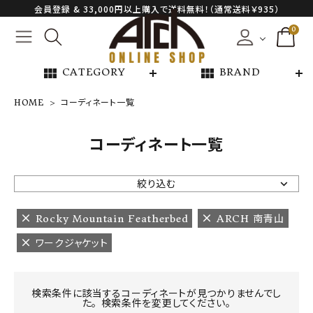
会員登録 & 33,000円以上購入で送料無料！（通常送料￥935）
0
view_module
view_module
CATEGORY
BRAND
HOME
コーディネート一覧
NEW ARRIVAL
コーディネート一覧
ARCH EXCLUSIVE
絞り込む
BRAND
Rocky Mountain Featherbed
ARCH 南青山
ワークジャケット
CATEGORY
CONTENTS
検索条件に該当するコーディネートが見つかりませんでし
た。 検索条件を変更してください。