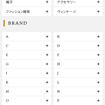
帽子
アクセサリー
ファッション雑貨
ヴィンテージ
BRAND
A
B
C
D
E
F
G
H
I
J
K
L
M
N
O
P