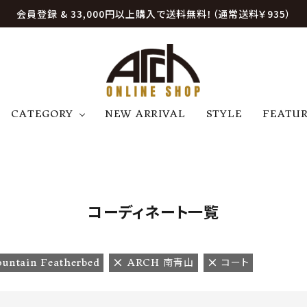
会員登録 & 33,000円以上購入で送料無料！（通常送料￥935）
CATEGORY
NEW ARRIVAL
STYLE
FEATU
アウター
ジャケット
トップス
B
C
D
E
帽子
アクセサリー
ファッション雑貨
K
L
M
N
コーディネート一覧
U
W
etc
untain Featherbed
ARCH 南青山
コート