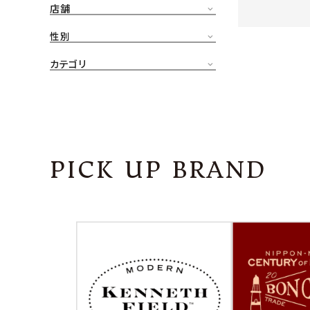
店舗
CONTENTS
ア
性別
SHOP
カテゴリ
INFORMATION
アナ
ご利用ガイド
プライバシーポリシー
PICK UP BRAND
特定商取引法について
お問い合わせ
OFFICIAL WEB SITE
ACCOUNT MENU
ようこそ ゲスト 様
meeting_room
person
ログイン
会員登録