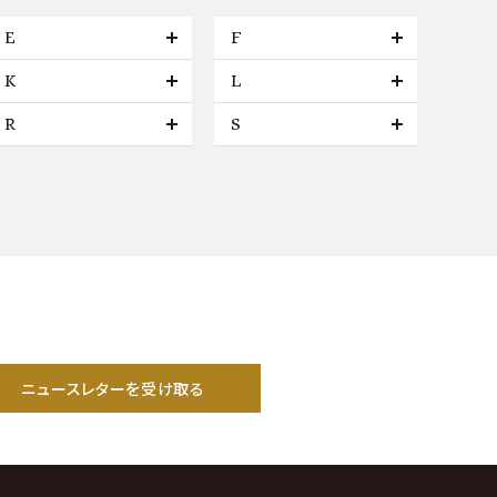
E
F
K
L
R
S
ニュースレターを受け取る