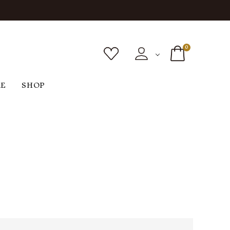
0
RE
SHOP
ボトムス
シューズ
バッグ
F
G
H
I
ヴィンテージ
O
P
R
S