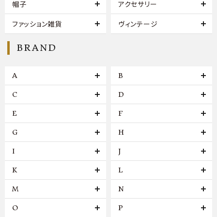
帽子
アクセサリー
ファッション雑貨
ヴィンテージ
BRAND
A
B
C
D
E
F
G
H
I
J
K
L
M
N
O
P