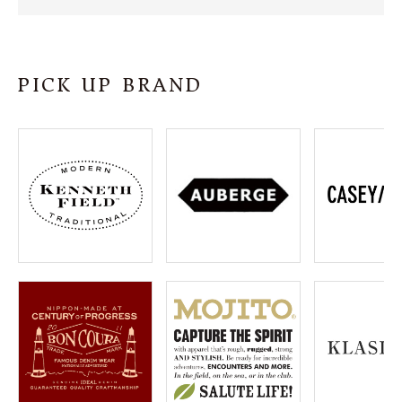
SHOP
INFORMATION
PICK UP BRAND
ご利用ガイド
プライバシーポリシー
特定商取引法について
お問い合わせ
OFFICIAL WEB SITE
ACCOUNT MENU
ようこそ ゲスト 様
meeting_room
person
ログイン
会員登録