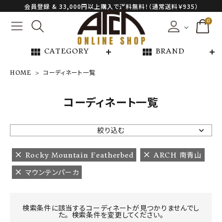
会員登録 & 33,000円以上購入で送料無料！（通常送料￥935）
0
view_module
view_module
CATEGORY
BRAND
HOME
コーディネート一覧
NEW ARRIVAL
コーディネート一覧
ARCH EXCLUSIVE
絞り込む
BRAND
Rocky Mountain Featherbed
ARCH 南青山
マウンテンパーカ
CATEGORY
CONTENTS
検索条件に該当するコーディネートが見つかりませんでし
た。 検索条件を変更してください。